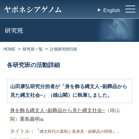
ヤポネシアゲノム
tog
English
nav
研究班
HOME
研究班一覧
計画研究B01班
各研究班の活動詳細
山田康弘研究分担者が「身を飾る縄文人−副葬品から
見た縄文社会−」（雄山閣）に執筆しました。
身を飾る縄文人−副葬品から見た縄文社会−
（雄山
閣）
栗島義明
編
タイトル：『
』、
縄文時代の墓制と装身具・副葬品の関係