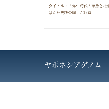
タイトル：『弥生時代の家族と社
ばんた史跡公園，7-12頁
ヤポネシアゲノム