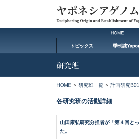
ヤポネシアゲノ
Deciphering Origin and Establishment of Y
HOME
トピックス
季刊誌Yapon
研究班
HOME
研究班一覧
計画研究B0
各研究班の活動詳細
山田康弘研究分担者が「第４回と
た。