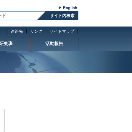
English
連絡先
リンク
サイトマップ
研究班
活動報告
し