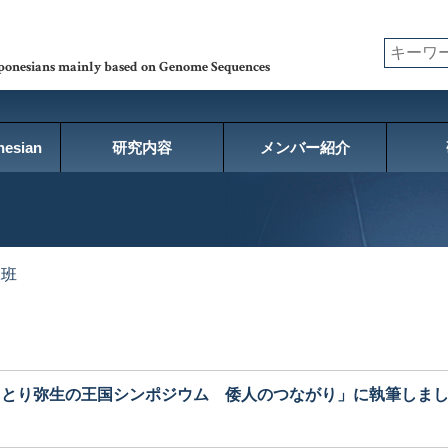
ム
aponesians mainly based on Genome Sequences
esian
研究内容
メンバー紹介
1班
っとり弥生の王国シンポジウム 倭人のつながり」に執筆しま