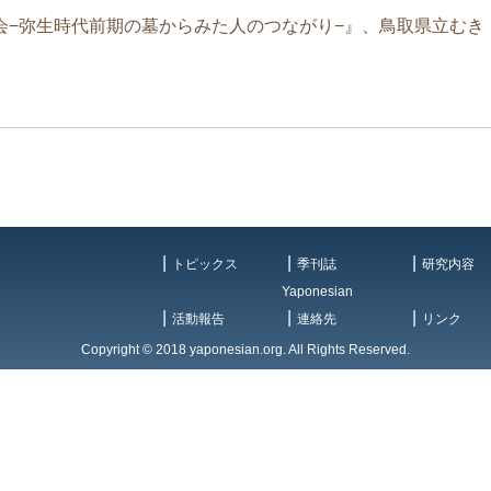
会−弥生時代前期の墓からみた人のつながり−』、鳥取県立むき
トピックス
季刊誌
研究内容
Yaponesian
活動報告
連絡先
リンク
Copyright © 2018 yaponesian.org. All Rights Reserved.