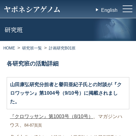
ヤポネシアゲノム
tog
English
nav
研究班
HOME
研究班一覧
計画研究B01班
各研究班の活動詳細
山田康弘研究分担者と譽田亜紀子氏との対談が『ク
ロワッサン』第1004号（9/10号）に掲載されまし
た。
『クロワッサン』第1003号（8/10号）
、マガジンハ
ウス、
84-87
頁
頁