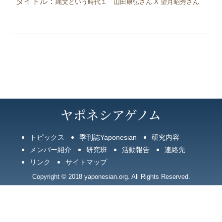
タイトル：
縄文という時代１ 山田康弘さん X
望月昭秀
さん
ヤポネシアゲノム
トピックス
季刊誌Yaponesian
研究内容
メンバー紹介
研究班
活動報告
連絡先
リンク
サイトマップ
Copyright © 2018 yaponesian.org. All Rights Reserved.